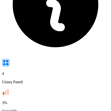
4
Güneş Paneli
3
%