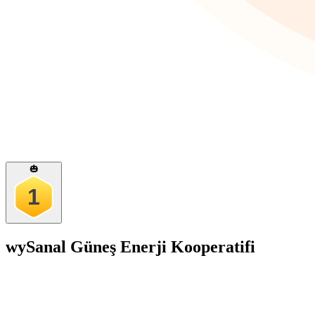
🎃
1
wy
Sanal Güneş Enerji Kooperatifi