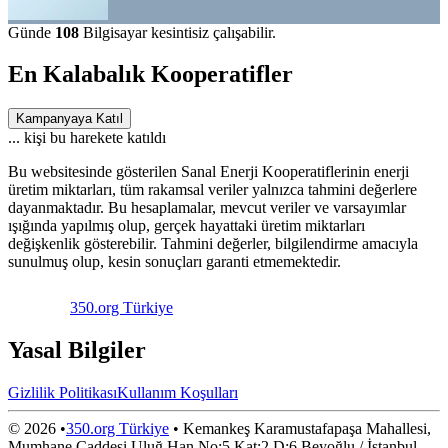
Günde
108
Bilgisayar kesintisiz çalışabilir.
En Kalabalık Kooperatifler
Kampanyaya Katıl
...
kişi bu harekete katıldı
Bu websitesinde gösterilen Sanal Enerji Kooperatiflerinin enerji
üretim miktarları, tüm rakamsal veriler yalnızca tahmini değerlere
dayanmaktadır. Bu hesaplamalar, mevcut veriler ve varsayımlar
ışığında yapılmış olup, gerçek hayattaki üretim miktarları
değişkenlik gösterebilir. Tahmini değerler, bilgilendirme amacıyla
sunulmuş olup, kesin sonuçları garanti etmemektedir.
350.org Türkiye
Yasal Bilgiler
Gizlilik Politikası
Kullanım Koşulları
©
2026
•
350.org Türkiye
•
Kemankeş Karamustafapaşa Mahallesi,
Mumhane Caddesi Uluğ Han No:5 Kat:2 D:6 Beyoğlu / İstanbul