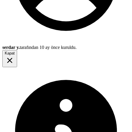
serdar y.
tarafından
10 ay önce
kuruldu.
Kapat