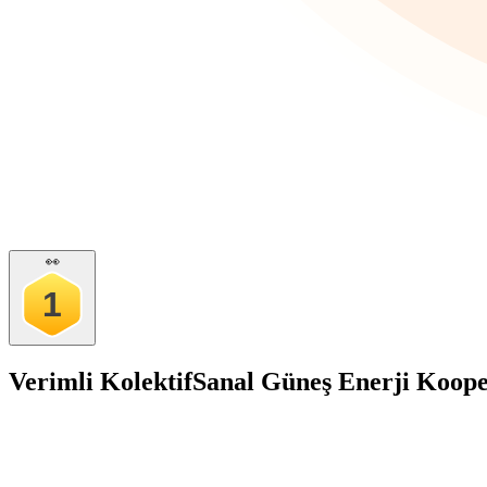
👀
1
Verimli Kolektif
Sanal Güneş Enerji Koope