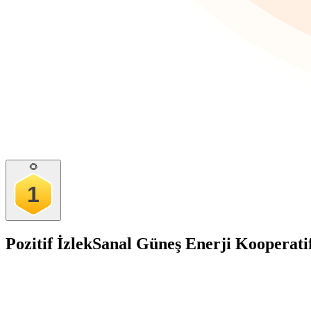
🌻
1
Pozitif İzlek
Sanal Güneş Enerji Kooperati