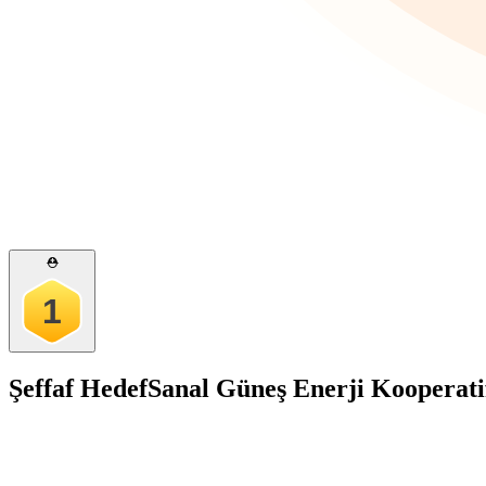
⛑️
1
Şeffaf Hedef
Sanal Güneş Enerji Kooperati