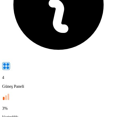
4
Güneş Paneli
3
%