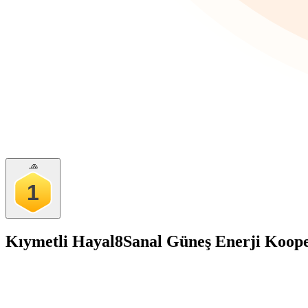
🧢
1
Kıymetli Hayal8
Sanal Güneş Enerji Koope