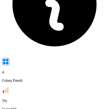
4
Güneş Paneli
3
%