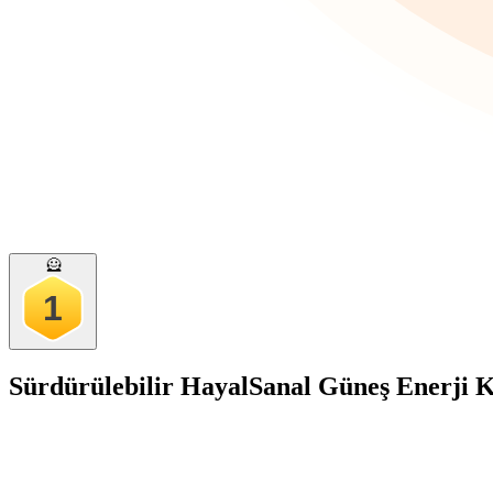
🦸
1
Sürdürülebilir Hayal
Sanal Güneş Enerji K