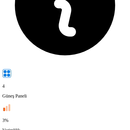
4
Güneş Paneli
3
%