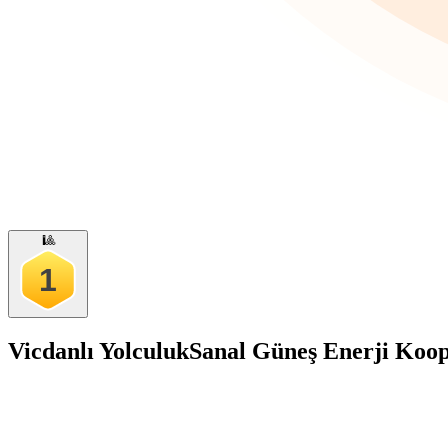
🎱
1
Vicdanlı Yolculuk
Sanal Güneş Enerji Koop