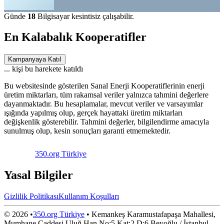
Günde
18
Bilgisayar kesintisiz çalışabilir.
En Kalabalık Kooperatifler
Kampanyaya Katıl
...
kişi bu harekete katıldı
Bu websitesinde gösterilen Sanal Enerji Kooperatiflerinin enerji
üretim miktarları, tüm rakamsal veriler yalnızca tahmini değerlere
dayanmaktadır. Bu hesaplamalar, mevcut veriler ve varsayımlar
ışığında yapılmış olup, gerçek hayattaki üretim miktarları
değişkenlik gösterebilir. Tahmini değerler, bilgilendirme amacıyla
sunulmuş olup, kesin sonuçları garanti etmemektedir.
350.org Türkiye
Yasal Bilgiler
Gizlilik Politikası
Kullanım Koşulları
©
2026
•
350.org Türkiye
•
Kemankeş Karamustafapaşa Mahallesi,
Mumhane Caddesi Uluğ Han No:5 Kat:2 D:6 Beyoğlu / İstanbul