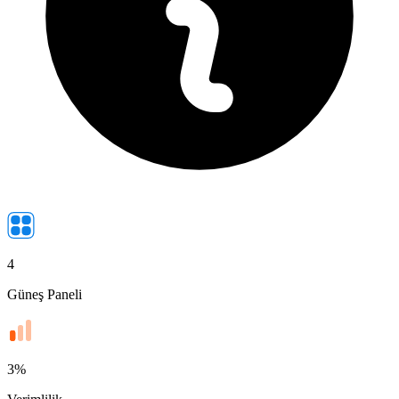
4
Güneş Paneli
3
%