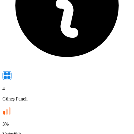
4
Güneş Paneli
3
%